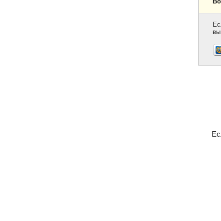
Во
Ес
вы
Ес