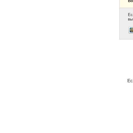
Во
Ес
вы
Ес