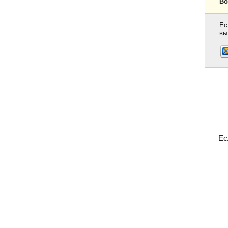
Во
Ес
вы
Ес