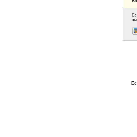
Во
Ес
вы
Ес