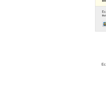
Во
Ес
вы
Ес