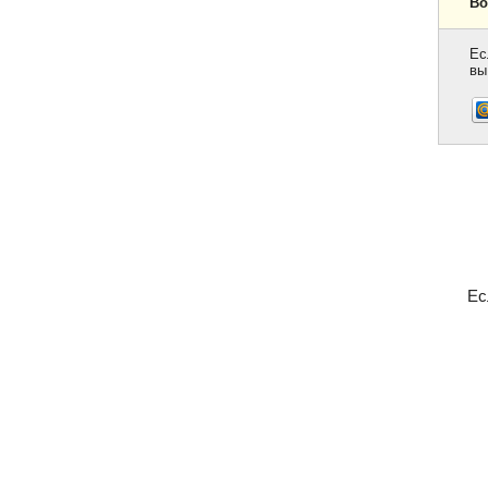
Во
Ес
вы
Ес