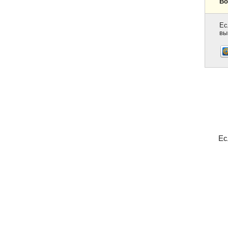
Во
Ес
вы
Ес