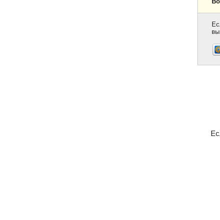
Во
Ес
вы
Ес