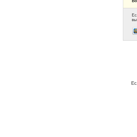
Во
Ес
вы
Ес